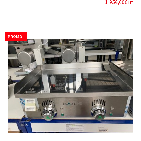
1 956,00
€
HT
PROMO !