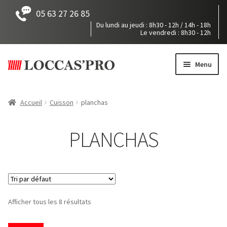
05 63 27 26 85
Du lundi au jeudi : 8h30 - 12h / 14h - 18h
Le vendredi : 8h30 - 12h
Aller
Aller
à
au
Menu
la
contenu
navigation
Accueil
Accueil
Cuisson
planchas
Tous nos produits
PLANCHAS
Mon devis
Pièces détachées
Notre société
Afficher tous les 8 résultats
Accès / Contact