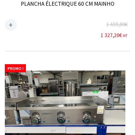
PLANCHA ÉLECTRIQUE 60 CM MAINHO
1 659,00
€
1 327,20
€
HT
PROMO !