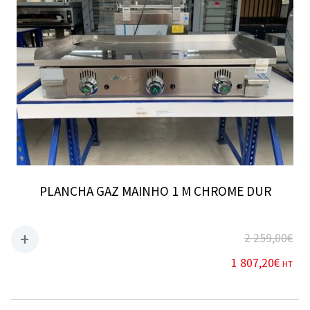
PLANCHA GAZ MAINHO 1 M CHROME DUR
2 259,00
€
1 807,20
€
HT