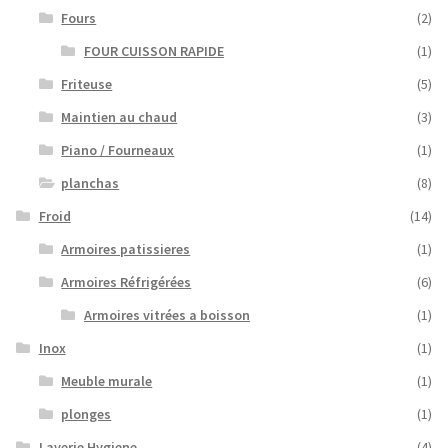
Fours
(2)
FOUR CUISSON RAPIDE
(1)
Friteuse
(5)
Maintien au chaud
(3)
Piano / Fourneaux
(1)
planchas
(8)
Froid
(14)
Armoires patissieres
(1)
Armoires Réfrigérées
(6)
Armoires vitrées a boisson
(1)
Inox
(1)
Meuble murale
(1)
plonges
(1)
Laverie Hygiene
(4)