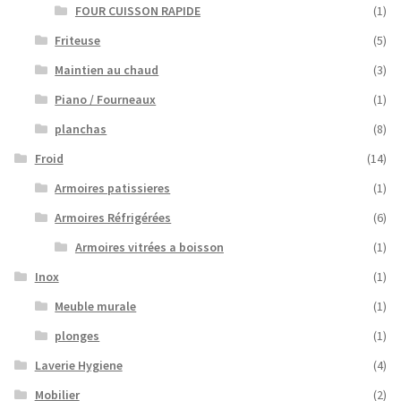
FOUR CUISSON RAPIDE
(1)
Friteuse
(5)
Maintien au chaud
(3)
Piano / Fourneaux
(1)
planchas
(8)
Froid
(14)
Armoires patissieres
(1)
Armoires Réfrigérées
(6)
Armoires vitrées a boisson
(1)
Inox
(1)
Meuble murale
(1)
plonges
(1)
Laverie Hygiene
(4)
Mobilier
(2)