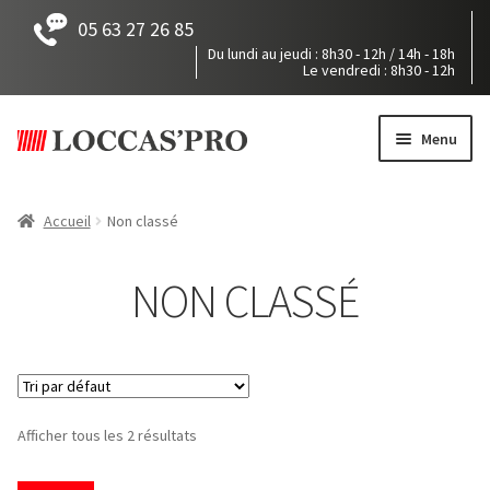
05 63 27 26 85
Du lundi au jeudi : 8h30 - 12h / 14h - 18h
Le vendredi : 8h30 - 12h
Aller
Aller
à
au
Menu
la
contenu
navigation
Accueil
Accueil
Non classé
Tous nos produits
NON CLASSÉ
Mon devis
Pièces détachées
Notre société
Afficher tous les 2 résultats
Accès / Contact