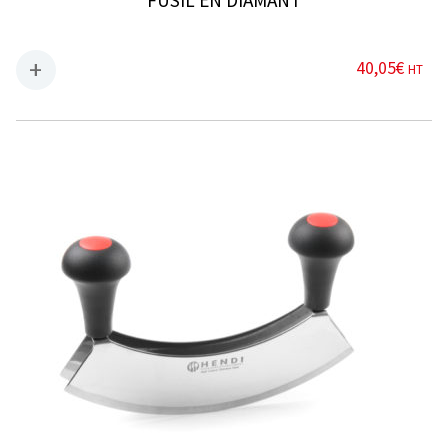
40,05
€
HT