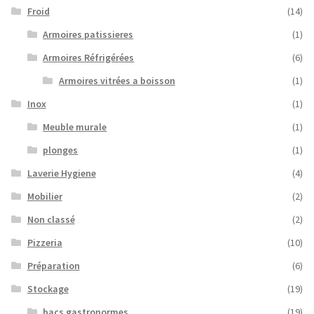
Froid
(14)
Armoires patissieres
(1)
Armoires Réfrigérées
(6)
Armoires vitrées a boisson
(1)
Inox
(1)
Meuble murale
(1)
plonges
(1)
Laverie Hygiene
(4)
Mobilier
(2)
Non classé
(2)
Pizzeria
(10)
Préparation
(6)
Stockage
(19)
bacs gastronormes
(19)