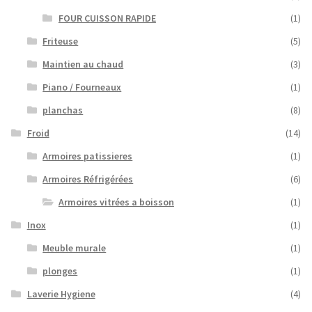
FOUR CUISSON RAPIDE
(1)
Friteuse
(5)
Maintien au chaud
(3)
Piano / Fourneaux
(1)
planchas
(8)
Froid
(14)
Armoires patissieres
(1)
Armoires Réfrigérées
(6)
Armoires vitrées a boisson
(1)
Inox
(1)
Meuble murale
(1)
plonges
(1)
Laverie Hygiene
(4)