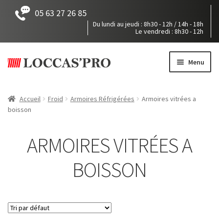
05 63 27 26 85
Du lundi au jeudi : 8h30 - 12h / 14h - 18h
Le vendredi : 8h30 - 12h
Aller
Aller
à
au
Menu
la
contenu
navigation
Accueil
Accueil
Froid
Armoires Réfrigérées
Armoires vitrées a
boisson
Tous nos produits
Mon devis
ARMOIRES VITRÉES A
BOISSON
Pièces détachées
Notre société
Accès / Contact