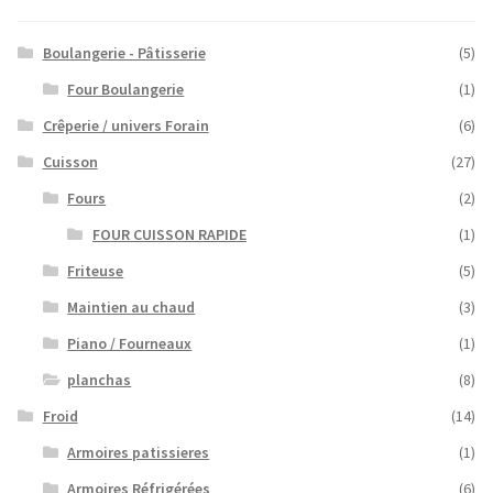
Boulangerie - Pâtisserie
(5)
Four Boulangerie
(1)
Crêperie / univers Forain
(6)
Cuisson
(27)
Fours
(2)
FOUR CUISSON RAPIDE
(1)
Friteuse
(5)
Maintien au chaud
(3)
Piano / Fourneaux
(1)
planchas
(8)
Froid
(14)
Armoires patissieres
(1)
Armoires Réfrigérées
(6)