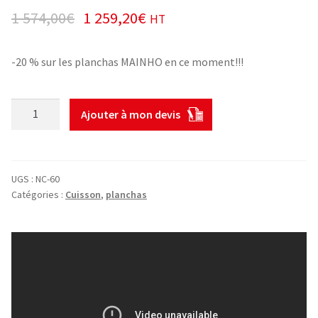
1 574,00
€
1 259,20
€
HT
-20 % sur les planchas MAINHO en ce moment!!!
quantité
Ajouter à mon devis
de
Plancha
gaz
mainho
UGS :
NC-60
60
Catégories :
Cuisson
,
planchas
cm
chrome
dur