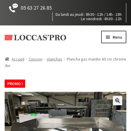
05 63 27 26 85
Du lundi au jeudi : 8h30 - 12h / 14h - 18h
Le vendredi : 8h30 - 12h
Aller
Aller
à
au
Menu
la
contenu
navigation
Accueil
Accueil
Cuisson
planchas
Plancha gaz mainho 60 cm chrome
dur
Tous nos produits
Mon devis
PROMO !
Pièces détachées
Notre société
Accès / Contact