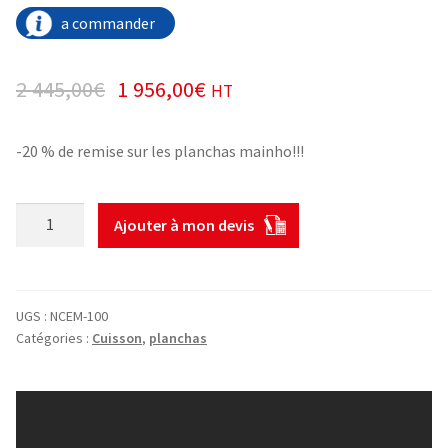
a commander
2 445,00
€
1 956,00
€
HT
-20 % de remise sur les planchas mainho!!!
quantité
Ajouter à mon devis
de
Plancha
électrique
1
UGS :
NCEM-100
m
Catégories :
Cuisson
,
planchas
chrome
dur
mainho