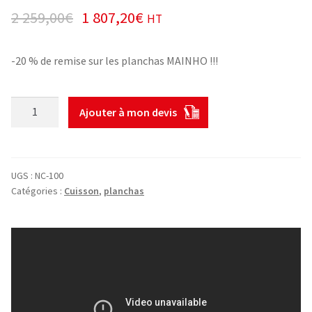
2 259,00
€
1 807,20
€
HT
-20 % de remise sur les planchas MAINHO !!!
quantité
Ajouter à mon devis
de
Plancha
gaz
mainho
UGS :
NC-100
1
Catégories :
Cuisson
,
planchas
m
Chrome
dur