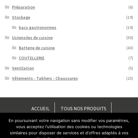
Préparation
(6)
Stockage
(19)
bacs gastronormes
(19)
Ustensiles de cuisine
(50)
Batterie de cuisine
(43)
COUTELLERIE
(7)
Ventilation
(5)
Vêtements - Tabliers - Chaussures
(25)
ACCUEIL
TOUS NOS PRODUITS
En poursuivant votre navigation sans modifier vos paramètres,
PIÈCES DÉTACHÉES
ACCÈS / CONTACT
vous acceptez l'utilisation des cookies ou technologies
similaires pour disposer de services et d'offres adaptés à vos
NOTRE SOCIÉTÉ
ACTUS