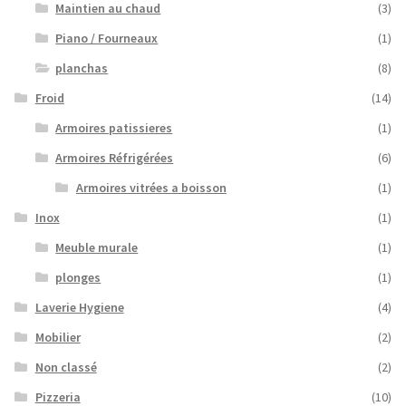
Maintien au chaud
(3)
Piano / Fourneaux
(1)
planchas
(8)
Froid
(14)
Armoires patissieres
(1)
Armoires Réfrigérées
(6)
Armoires vitrées a boisson
(1)
Inox
(1)
Meuble murale
(1)
plonges
(1)
Laverie Hygiene
(4)
Mobilier
(2)
Non classé
(2)
Pizzeria
(10)