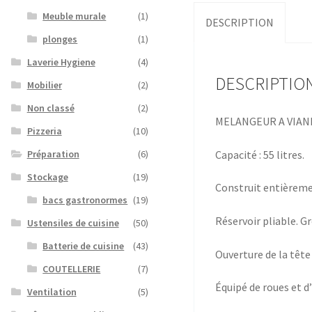
Meuble murale
(1)
DESCRIPTION
plonges
(1)
Laverie Hygiene
(4)
DESCRIPTIO
Mobilier
(2)
Non classé
(2)
MELANGEUR A VIAN
Pizzeria
(10)
Capacité : 55 litres.
Préparation
(6)
Stockage
(19)
Construit entièremen
bacs gastronormes
(19)
Réservoir pliable. G
Ustensiles de cuisine
(50)
Batterie de cuisine
(43)
Ouverture de la tête
COUTELLERIE
(7)
Équipé de roues et d
Ventilation
(5)