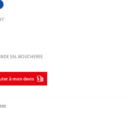
HT
ANDE 55L BOUCHERIE
uter à mon devis
ion