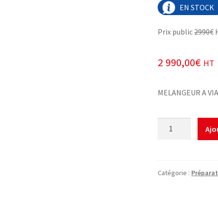
EN STOCK
Prix public
2990
€ 
2 990,00
€
HT
MELANGEUR A VI
quantité
Ajo
de
MELANGEUR
A
VIANDE
Catégorie :
Préparat
55L
BOUCHERIE