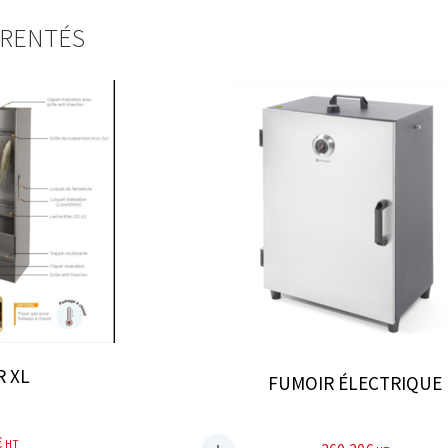
ARENTÉS
occasions
 XL
FUMOIR ÉLECTRIQUE
€
HT