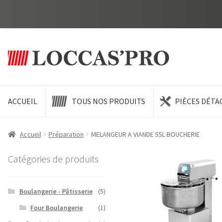
Aller
Aller
à
au
la
contenu
navigation
ACCUEIL
TOUS NOS PRODUITS
PIÈCES DÉTA
Accueil
Préparation
MELANGEUR A VIANDE 55L BOUCHERIE
Catégories de produits
Boulangerie - Pâtisserie
(5)
Four Boulangerie
(1)