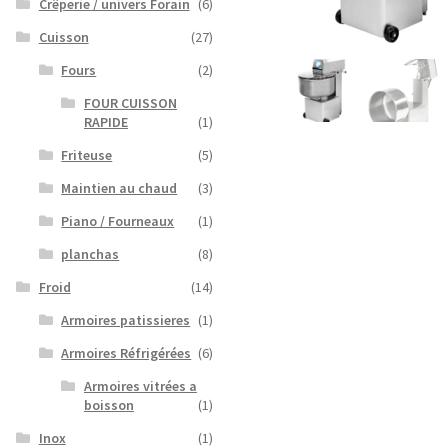
Crêperie / univers Forain
(6)
Cuisson
(27)
Fours
(2)
FOUR CUISSON
RAPIDE
(1)
Friteuse
(5)
Maintien au chaud
(3)
Piano / Fourneaux
(1)
planchas
(8)
Froid
(14)
Armoires patissieres
(1)
Armoires Réfrigérées
(6)
Armoires vitrées a
boisson
(1)
Inox
(1)