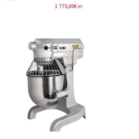
1 775,00
€
HT