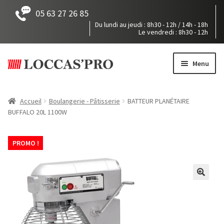
05 63 27 26 85
Du lundi au jeudi : 8h30 - 12h / 14h - 18h
Le vendredi : 8h30 - 12h
Aller
Aller
à
au
Menu
la
contenu
navigation
Accueil
Accueil
Boulangerie - Pâtisserie
BATTEUR PLANÉTAIRE
BUFFALO 20L 1100W
Tous nos produits
Mon devis
PROMO !
Pièces détachées
Notre société
Accès / Contact