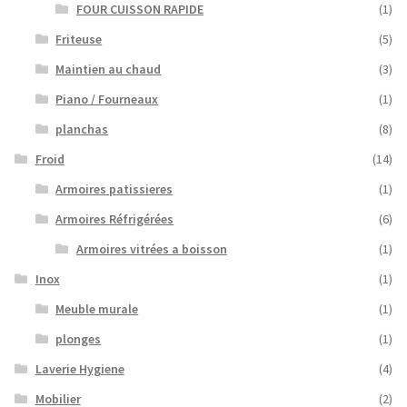
FOUR CUISSON RAPIDE
(1)
Friteuse
(5)
Maintien au chaud
(3)
Piano / Fourneaux
(1)
planchas
(8)
Froid
(14)
Armoires patissieres
(1)
Armoires Réfrigérées
(6)
Armoires vitrées a boisson
(1)
Inox
(1)
Meuble murale
(1)
plonges
(1)
Laverie Hygiene
(4)
Mobilier
(2)