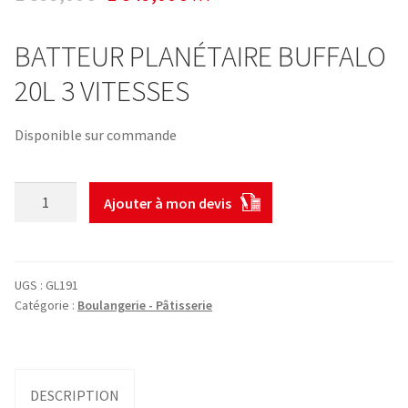
BATTEUR PLANÉTAIRE BUFFALO
20L 3 VITESSES
Disponible sur commande
quantité
Ajouter à mon devis
de
BATTEUR
PLANÉTAIRE
BUFFALO
UGS :
GL191
20L
Catégorie :
Boulangerie - Pâtisserie
1100W
DESCRIPTION