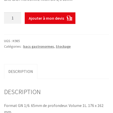
quantité
Ajouter à mon devis
de
BAC
GASTRONORME
INOX
UGS :
K985
GN
Catégories :
bacs gastronormes
,
Stockage
1/6
65MM
DESCRIPTION
DESCRIPTION
Format GN 1/6. 65mm de profondeur. Volume 1L. 176 x 162
mm.