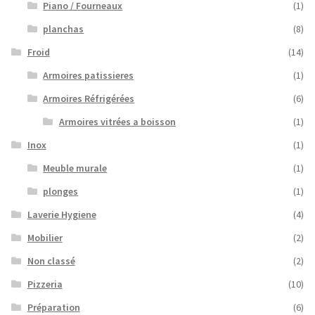
Piano / Fourneaux
(1)
planchas
(8)
Froid
(14)
Armoires patissieres
(1)
Armoires Réfrigérées
(6)
Armoires vitrées a boisson
(1)
Inox
(1)
Meuble murale
(1)
plonges
(1)
Laverie Hygiene
(4)
Mobilier
(2)
Non classé
(2)
Pizzeria
(10)
Préparation
(6)