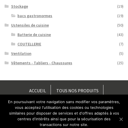
Stockage
(19)
bacs gastronormes
(19)
Ustensiles de cuisine
(50)
Batterie de cuisine
(43)
COUTELLERIE
(7)
Ventilation
(5)
Vêtements - Tabliers - Chaussures
(25)
ACCUEIL
TOUS NOS PRODUITS
En poursuivant votre navigation sans modifier vos paramètres,
PIÈCES DÉTACHÉES
ACCÈS / CONTACT
vous acceptez l'utilisation des cookies ou technologies
similaires pour disposer de services et d'offres adaptés à vos
NOTRE SOCIÉTÉ
ACTUS
centres d'intérêts ainsi que pour la sécurisation des
transactions sur notre site.