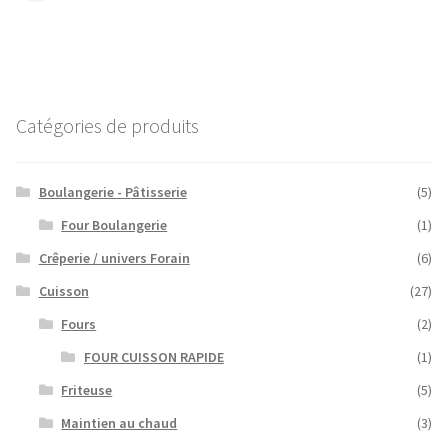
Catégories de produits
Boulangerie - Pâtisserie
(5)
Four Boulangerie
(1)
Crêperie / univers Forain
(6)
Cuisson
(27)
Fours
(2)
FOUR CUISSON RAPIDE
(1)
Friteuse
(5)
Maintien au chaud
(3)