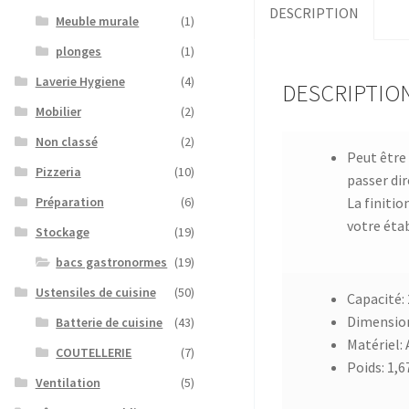
DESCRIPTION
Meuble murale
(1)
plonges
(1)
Laverie Hygiene
(4)
DESCRIPTIO
Mobilier
(2)
Non classé
(2)
Peut être 
Pizzeria
(10)
passer di
La finitio
Préparation
(6)
votre étab
Stockage
(19)
bacs gastronormes
(19)
Ustensiles de cuisine
(50)
Capacité: 
Dimension
Batterie de cuisine
(43)
Matériel: 
COUTELLERIE
(7)
Poids: 1,6
Ventilation
(5)