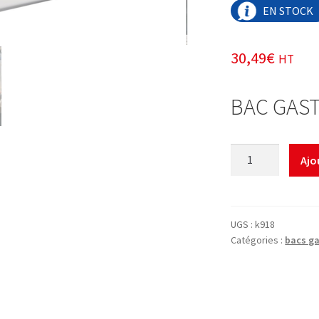
EN STOCK
30,49
€
HT
BAC GAS
quantité
Ajo
de
BAC
GASTRONORME
INOX
UGS :
k918
GN
Catégories :
bacs g
1/1
200MM