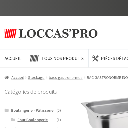
Aller
Aller
à
au
la
contenu
navigation
ACCUEIL
TOUS NOS PRODUITS
PIÈCES DÉTA
Accueil
Stockage
bacs gastronormes
BAC GASTRONORME INOX
Catégories de produits
Boulangerie - Pâtisserie
(5)
Four Boulangerie
(1)