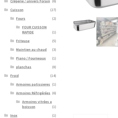
Crêperie / univers Forain
(6)
Cuisson
(27)
Fours
(2)
FOUR CUISSON
RAPIDE
(1)
Friteuse
(5)
Maintien au chaud
(3)
Piano / Fourneaux
(1)
planchas
(8)
Froid
(14)
Armoires patissieres
(1)
Armoires Réfrigérées
(6)
Armoires vitrées a
boisson
(1)
Inox
(1)