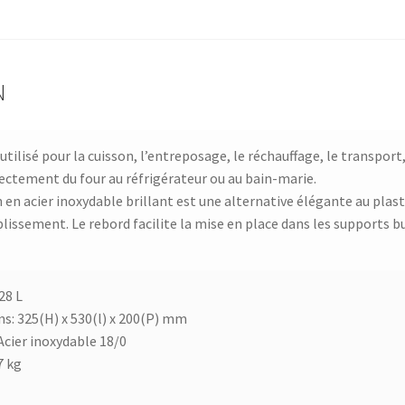
N
utilisé pour la cuisson, l’entreposage, le réchauffage, le transport
rectement du four au réfrigérateur ou au bain-marie.
n en acier inoxydable brillant est une alternative élégante au pla
lissement. Le rebord facilite la mise en place dans les supports b
28 L
s: 325(H) x 530(l) x 200(P) mm
Acier inoxydable 18/0
7 kg