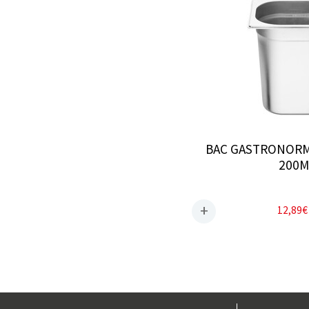
BAC GASTRONORME
200
12,89
€