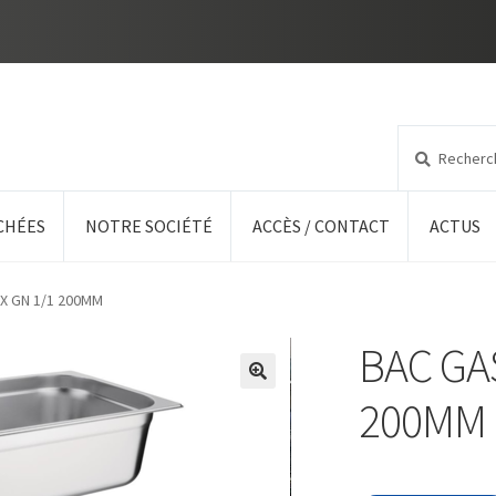
Recherche
Recherche
pour :
CHÉES
NOTRE SOCIÉTÉ
ACCÈS / CONTACT
ACTUS
 GN 1/1 200MM
BAC GA
200MM