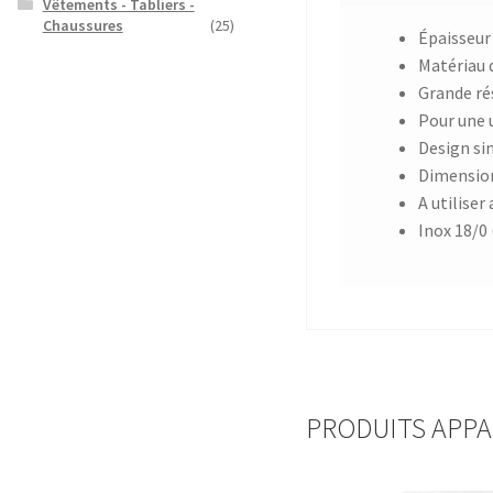
Vêtements - Tabliers -
Chaussures
(25)
Épaisseur
Matériau d
Grande ré
Pour une 
Design si
Dimension
A utiliser
Inox 18/0
PRODUITS APP